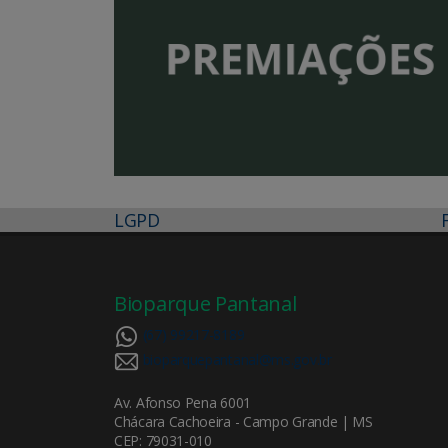
LGPD
Bioparque Pantanal
(67) 99217-8189
bioparquepantanal@ms.gov.br
Av. Afonso Pena 6001
Chácara Cachoeira - Campo Grande | MS
CEP: 79031-010