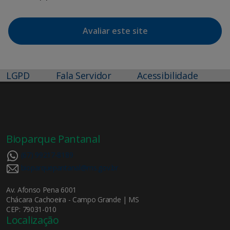
Avaliar este site
LGPD
Fala Servidor
Acessibilidade
Bioparque Pantanal
(67) 99217-8189
bioparquepantanal@ms.gov.br
Av. Afonso Pena 6001
Chácara Cachoeira - Campo Grande | MS
CEP: 79031-010
Localização