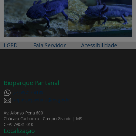
LGPD
Fala Servidor
Acessibilidade
Bioparque Pantanal
(67) 99217-8189
bioparquepantanal@ms.gov.br
Av. Afonso Pena 6001
Chácara Cachoeira - Campo Grande | MS
CEP: 79031-010
Localização