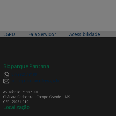
LGPD
Fala Servidor
Acessibilidade
Bioparque Pantanal
(67) 99217-8189
bioparquepantanal@ms.gov.br
Av. Afonso Pena 6001
Chácara Cachoeira - Campo Grande | MS
CEP: 79031-010
Localização