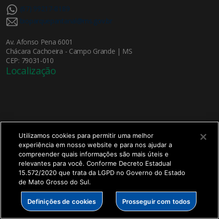
(67) 99217-8189
bioparquepantanal@ms.gov.br
Av. Afonso Pena 6001
Chácara Cachoeira - Campo Grande | MS
CEP: 79031-010
Localização
Utilizamos cookies para permitir uma melhor
experiência em nosso website e para nos ajudar a
X
compreender quais informações são mais úteis e
Bem-vindo ao
Bioparque Pantanal!
relevantes para você. Conforme Decreto Estadual
15.572/2020 que trata da LGPD no Governo do Estado
Olá, seja bem-vindo ao Bioparque Pantanal!
de Mato Grosso do Sul.
SETDIG | Secretaria-Executiva de Transformação
Definições de cookies
Prosseguir com todos
Digital