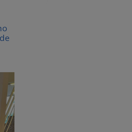
no
 de