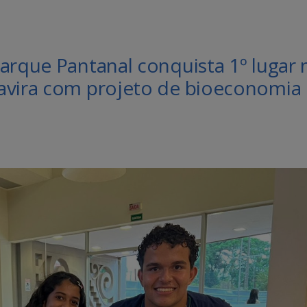
arque Pantanal conquista 1º lugar 
avira com projeto de bioeconomia