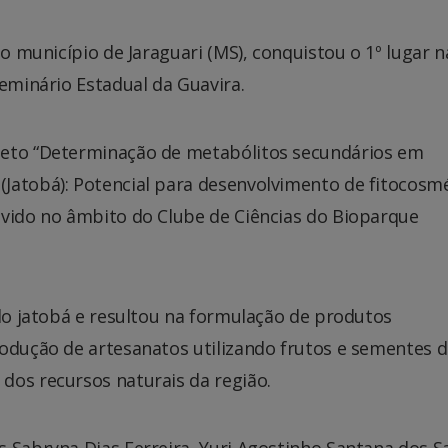
do município de Jaraguari (MS), conquistou o 1º lugar n
Seminário Estadual da Guavira.
jeto “Determinação de metabólitos secundários em
Jatobá): Potencial para desenvolvimento de fitocosm
lvido no âmbito do Clube de Ciências do Bioparque
 do jatobá e resultou na formulação de produtos
rodução de artesanatos utilizando frutos e sementes 
dos recursos naturais da região.
s Sabryna Dias Ferreira, Yuri Agostinho Santana dos S