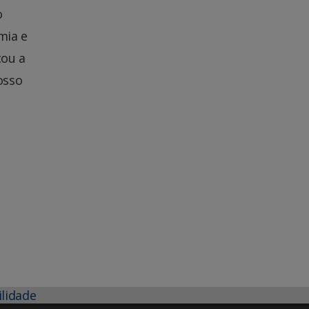
o
mia e
çou a
osso
ilidade