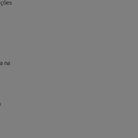
uções
a na
a