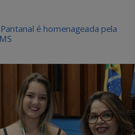
 Pantanal é homenageada pela
 MS