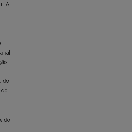
l. A
e
anal,
ção
, do
 do
e do