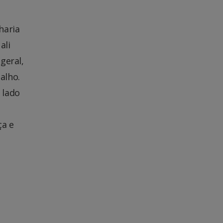
haria
ali
geral,
alho.
 lado
ça e