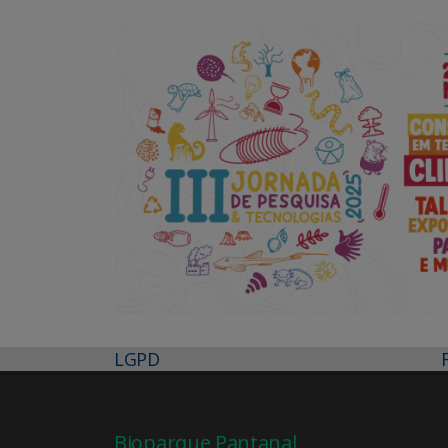
LGPD
Bioparque Pantanal