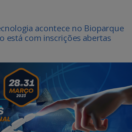
Tecnologia acontece no Bioparque
to está com inscrições abertas