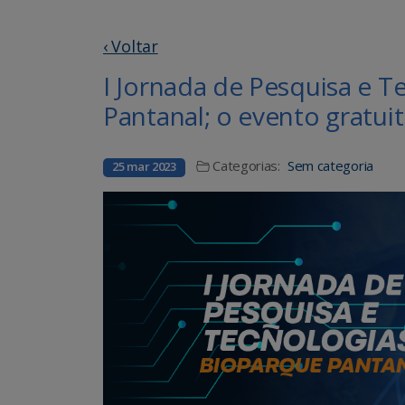
‹ Voltar
I Jornada de Pesquisa e 
Pantanal; o evento gratui
Categorias:
Sem categoria
25 mar 2023