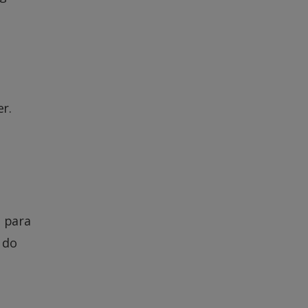
r.
 para
 do