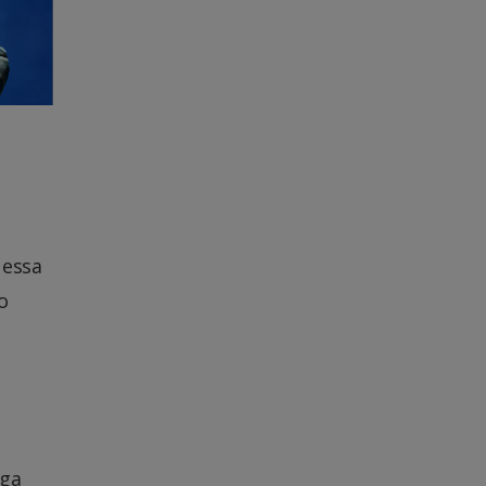
 essa
o
rga