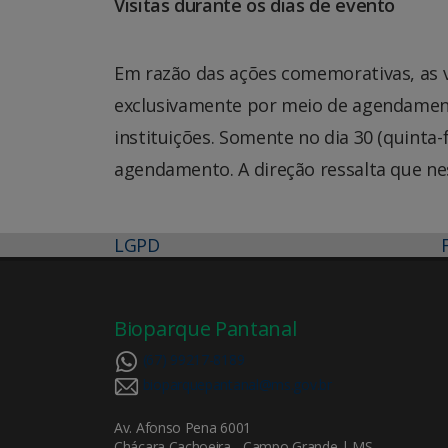
Visitas durante os dias de evento
Em razão das ações comemorativas, as v
exclusivamente por meio de agendamento
instituições. Somente no dia 30 (quinta-
agendamento. A direção ressalta que nes
LGPD
Bioparque Pantanal
(67) 99217-8189
bioparquepantanal@ms.gov.br
Av. Afonso Pena 6001
Chácara Cachoeira - Campo Grande | MS