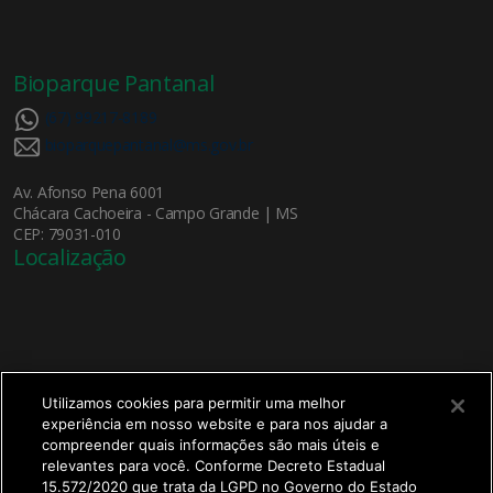
Bioparque Pantanal
(67) 99217-8189
bioparquepantanal@ms.gov.br
Av. Afonso Pena 6001
Chácara Cachoeira - Campo Grande | MS
CEP: 79031-010
Localização
Utilizamos cookies para permitir uma melhor
experiência em nosso website e para nos ajudar a
X
compreender quais informações são mais úteis e
Bem-vindo ao
Bioparque Pantanal!
relevantes para você. Conforme Decreto Estadual
15.572/2020 que trata da LGPD no Governo do Estado
Olá, seja bem-vindo ao Bioparque Pantanal!