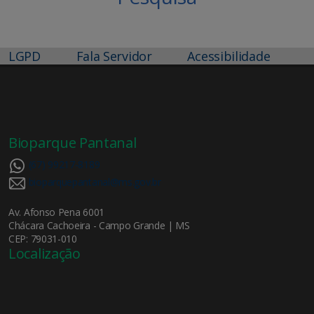
LGPD
Fala Servidor
Acessibilidade
Bioparque Pantanal
(67) 99217-8189
bioparquepantanal@ms.gov.br
Av. Afonso Pena 6001
Chácara Cachoeira - Campo Grande | MS
CEP: 79031-010
Localização