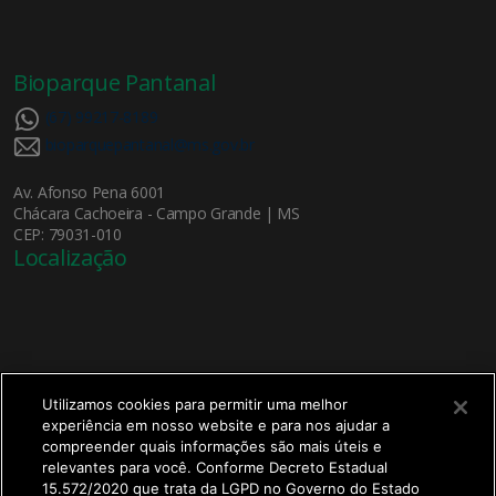
Bioparque Pantanal
(67) 99217-8189
bioparquepantanal@ms.gov.br
Av. Afonso Pena 6001
Chácara Cachoeira - Campo Grande | MS
CEP: 79031-010
Localização
Utilizamos cookies para permitir uma melhor
experiência em nosso website e para nos ajudar a
X
compreender quais informações são mais úteis e
Bem-vindo ao
Bioparque Pantanal!
relevantes para você. Conforme Decreto Estadual
15.572/2020 que trata da LGPD no Governo do Estado
Olá, seja bem-vindo ao Bioparque Pantanal!